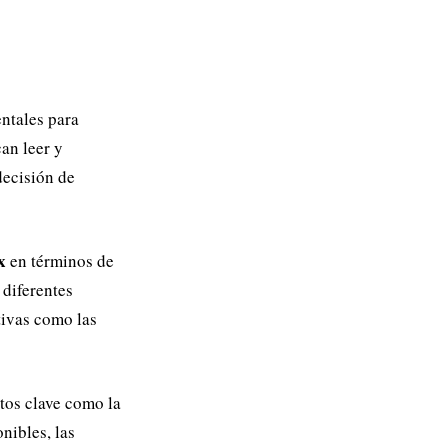
ntales para
an leer y
decisión de
x
en términos de
 diferentes
tivas como las
ntos clave como la
nibles, las