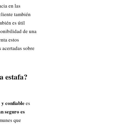
cia en las
 cliente también
mbién es útil
sponibilidad de una
enta estos
s acertadas sobre
a estafa?
 y confiable
es
an seguro es
omunes que