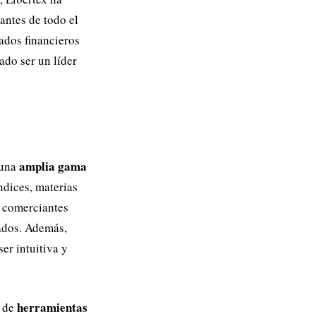
antes de todo el
ados financieros
ado ser un líder
amplia gama
 una
ndices, materias
s comerciantes
cados. Además,
er intuitiva y
herramientas
e de