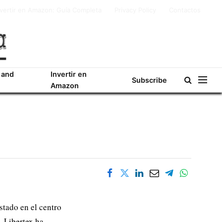
nvertir en Amazon: Guía Completa
Privacy Policy
Contactos
 and
Invertir en
Subscribe
Amazon
tado en el centro
, Libertex ha