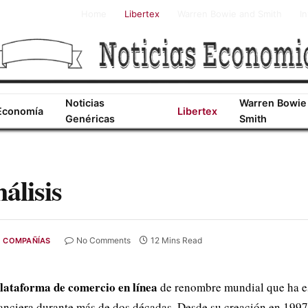
Home
Libertex
Warren Bowie and Smith
I
Noticias
Warren Bowie
Economía
Libertex
Genéricas
Smith
álisis
No Comments
12 Mins Read
COMPAÑÍAS
lataforma de comercio en línea
de renombre mundial que ha es
inanciera durante más de dos décadas. Desde su creación en 1997