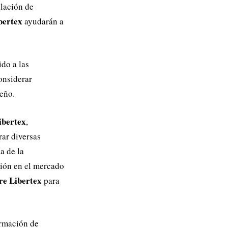
ilación de
bertex
ayudarán a
do a las
onsiderar
eño.
ibertex
,
rar diversas
a de la
ción en el mercado
re Libertex
para
ormación de