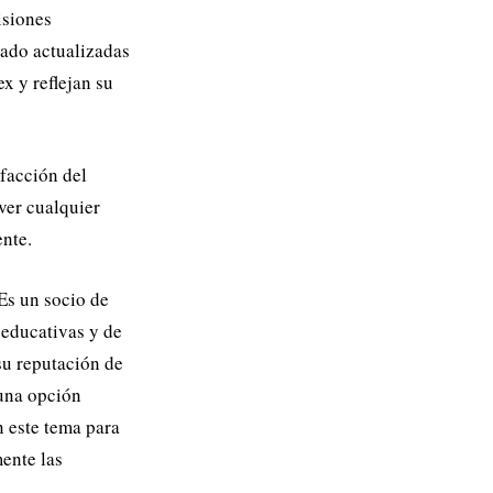
isiones
cado actualizadas
ex y reflejan su
sfacción del
lver cualquier
nte.
 Es un socio de
 educativas y de
 su reputación de
 una opción
 este tema para
ente las