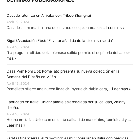
Casadei aterriza en Alibaba con Triboo Shanghai
April 19, 2024
Casadei, la marca italiana de calzado de lujo, marca un …
Leer más »
Bigai (Asociación Ebs): “El valor añadido de la biomasa sólida”
April 18, 2024
“La programabilidad de la biomasa sólida permite el equilibrio del …
Leer
más »
Casa Pom Pom Dot: Pomellato presenta su nueva colección en la
Semana del Diseño de Milán
April 18, 2024
Pomellato ofrece una nueva línea de joyería de doble cara, …
Leer más »
Fabricado en Italia: Unioncamere es apreciada por su calidad, valor y
diseño.
April 18, 2024
Hecho en Italia: Unioncamere, alta calidad de materiales, iconicidad y …
Leer más »
Estafas financieras: el “spoofing” es muy popular en Italia con pérdidas