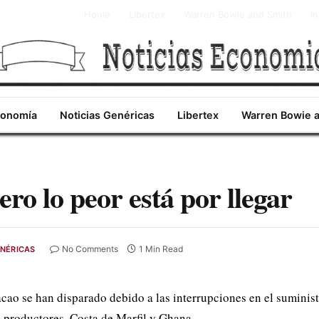
Home
Libertex
Warren Bowie and Smith
I
conomía
Noticias Genéricas
Libertex
Warren Bowie 
ro lo peor está por llegar
No Comments
1 Min Read
ENÉRICAS
acao se han disparado debido a las interrupciones en el suminist
s productores, Costa de Marfil y Ghana.