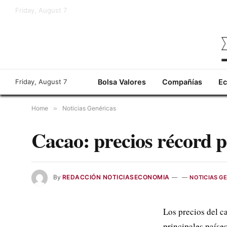
Friday, August 7
Friday, August 7
Bolsa Valores
Compañías
E
Home
»
Noticias Genéricas
Cacao: precios récord pe
By
REDACCIÓN NOTICIASECONOMIA
NOTICIAS G
Los precios del c
principales paíse