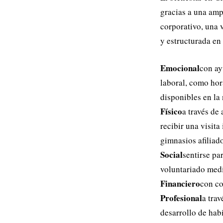
gracias a una amp
corporativo, una 
y estructurada en 
Emocional
con ay
laboral, como hora
disponibles en la
Físico
a través de
recibir una visita
gimnasios afiliad
Social
sentirse pa
voluntariado medi
Financiero
con co
Profesional
a tra
desarrollo de habi