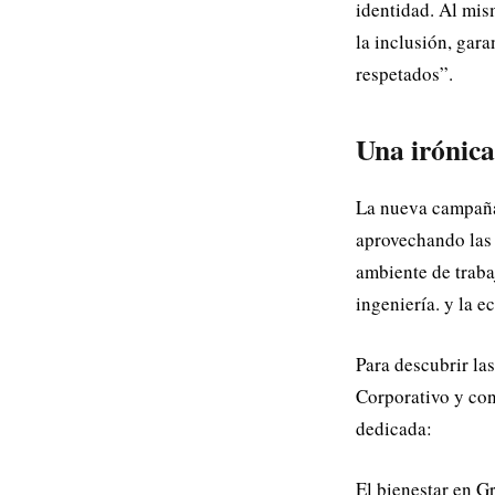
identidad. Al mis
la inclusión, gar
respetados”.
Una irónic
La nueva campaña
aprovechando las 
ambiente de traba
ingeniería. y la e
Para descubrir la
Corporativo y con
dedicada:
El bienestar en G