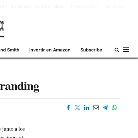
nvertir en Amazon: Guía Completa
Privacy Policy
Contactos
and Smith
Invertir en Amazon
Subscribe
Branding
 junto a los
gestiona el