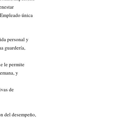
enestar
l Empleado única
ida personal y
na guardería,
ue le permite
 semana, y
ivas de
ión del desempeño,