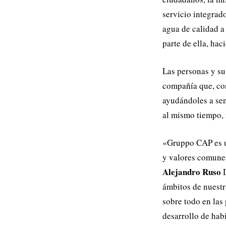
servicio integrad
agua de calidad a
parte de ella, hac
Las personas y su 
compañía que, con
ayudándoles a sen
al mismo tiempo,
«Gruppo CAP es u
y valores comunes
Alejandro Ruso
D
ámbitos de nuestra
sobre todo en las
desarrollo de hab