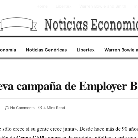
Home
Libertex
Warren Bowie and Smith
I
conomía
Noticias Genéricas
Libertex
Warren Bowie 
ueva campaña de Employer 
No Comments
4 Mins Read
sólo crece si su gente crece junta». Desde hace más de 90 años
Grupo CAP
isión de
la empresa de servicios públicos verde que 