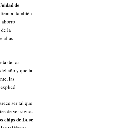
Unidad de
el tiempo también
o ahorro
 de la
e altas
nda de los
del año y que la
nte, las
 explicó.
rece ser tal que
ntes de ver signos
s chips de IA se
 los teléfonos