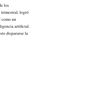
de los
 trimestral, logró
sí como un
gencia artificial.
to dispararse la