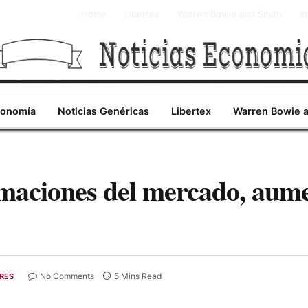
Home
Libertex
Warren Bowie and Smith
I
conomía
Noticias Genéricas
Libertex
Warren Bowie 
maciones del mercado, aume
No Comments
5 Mins Read
RES