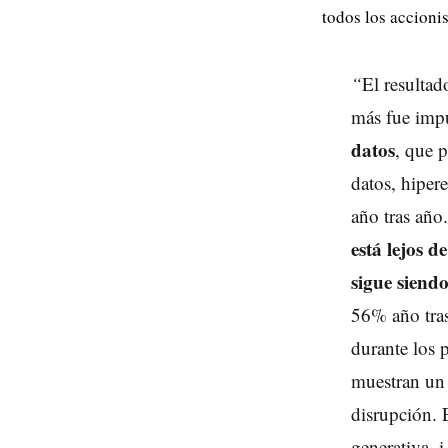
todos los accioni
“
El resultad
más fue imp
datos
, que 
datos, hiper
año tras año
está lejos d
sigue siendo
56% año tra
durante los 
muestran un 
disrupción. 
generativa, 