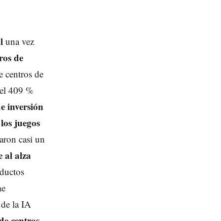
l
una vez
ros de
e centros de
del 409 %
de inversión
los juegos
aron casi un
 al alza
oductos
me
 de la IA
de centros