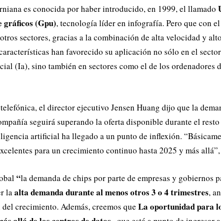
rniana es conocida por haber introducido, en 1999, el llamado
 gráficos (Gpu)
, tecnología líder en infografía. Pero que con 
otros sectores, gracias a la combinación de alta velocidad y alt
características han favorecido su aplicación no sólo en el sector
icial (Ia), sino también en sectores como el de los ordenadores d
 telefónica, el director ejecutivo Jensen Huang dijo que la dema
ompañía seguirá superando la oferta disponible durante el resto 
ligencia artificial ha llegado a un punto de inflexión. “Básicame
xcelentes para un crecimiento continuo hasta 2025 y más allá”,
“
obal
la demanda de chips por parte de empresas y gobiernos pa
alta demanda durante al menos otros 3 o 4 trimestres
r la
, a
La oportunidad para lo
n del crecimiento. Además, creemos que
s allá de los centros de datos.
, que está a punto de ingresar a