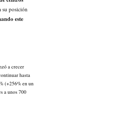
a su posición
nando este
nzó a crecer
continuar hasta
58% (+256% en un
es a unos 700