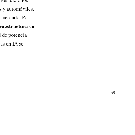
os y automóviles,
l mercado. Por
raestructura en
d de potencia
as en IA se
Website