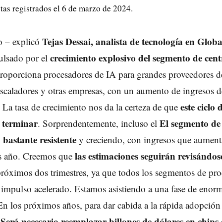
stas registrados el 6 de marzo de 2024.
Tejas Dessai, analista de tecnología en Globa
o – explicó
crecimiento explosivo del segmento de cent
ulsado por el
proporciona procesadores de IA para grandes proveedores d
escaladores y otras empresas, con un aumento de ingresos 
este ciclo 
. La tasa de crecimiento nos da la certeza de que
e terminar
El segmento de 
. Sorprendentemente, incluso el
 bastante resistente
y creciendo, con ingresos que aument
las estimaciones seguirán revisándose
s año. Creemos que
próximos dos trimestres, ya que todos los segmentos de pr
impulso acelerado. Estamos asistiendo a una fase de enor
En los próximos años, para dar cabida a la rápida adopción
Será necesario reemplazar billones de dólares en chips 
i