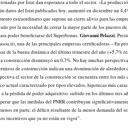
cionadas por Istat dan esperanza a todo el sector. «La producció
ún datos del Istat publicados hoy, aumentó en diciembre un 4,4
ento extraordinario que supone un cierto alivio para las empre
cado por la necesidad de cerrar la mayor parte de los puestos de
Giovanni Pelazzi
ara poder beneficiarse del Superbonus.
, Pres
oa.it), una de las principales empresas certificadoras – En p
sar de la buena dinámica del último trimestre del año (+5,7% res
 la construcción disminuyó un 0,7%. No hay muchas perspectiv
permisos de construcción indican una disminución de alrededor
spectiva el sector de la construcción se encuentra entre los más 
o actual caracterizado por tipos elevados, hipotecas más caras
a la pérdida de poder adquisitivo. sufrido en los últimos tres a
perar que las medidas del PNRR contribuyan significativamente
enos en parte, el déficit resultante de la menor demanda del se
sos incentivos que ya no están en vigor”.