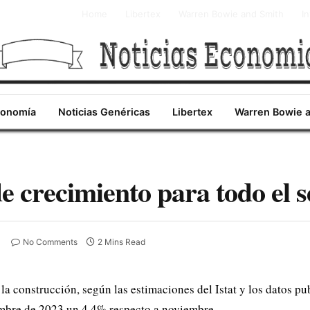
Home
Libertex
Warren Bowie and Smith
I
conomía
Noticias Genéricas
Libertex
Warren Bowie 
e crecimiento para todo el 
No Comments
2 Mins Read
la construcción, según las estimaciones del Istat y los datos pu
mbre de 2023 un 4,4% respecto a noviembre.