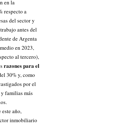
n en la
% respecto a
sas del sector y
 trabajo antes del
idente de Argenta
romedio en 2023,
pecto al tercero),
razones para el
as
 del 30% y, como
castigados por el
 y familias más
ños.
 este año,
ctor inmobiliario