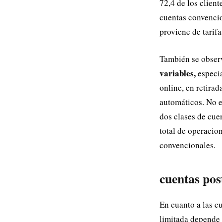
72,4 de los client
cuentas convencio
proviene de tarifa
También se observ
variables,
especia
online, en retirad
automáticos. No e
dos clases de cue
total de operacion
convencionales.
cuentas pos
En cuanto a las c
limitada depende d