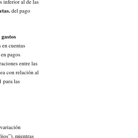
 inferior al de las
etas.
del pago
 gastos
s en cuentas
y en pagos
raciones entre las
ea con relación al
1 para las
variación
ijos”), mientras