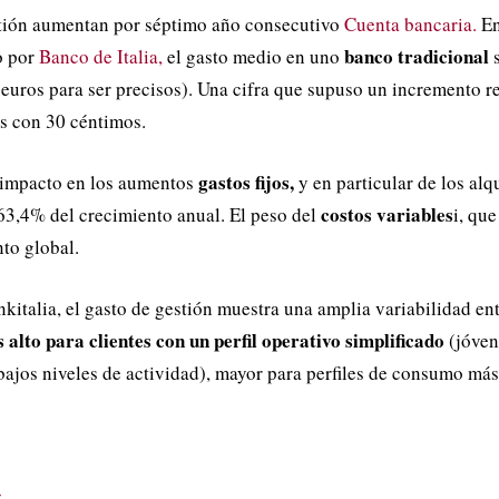
stión aumentan por séptimo año consecutivo
Cuenta bancaria.
En
banco tradicional
o por
Banco de Italia,
el gasto medio en uno
 euros para ser precisos). Una cifra que supuso un incremento r
os con 30 céntimos.
gastos fijos,
 impacto en los aumentos
y en particular de los alqu
costos variables
63,4% del crecimiento anual. El peso del
i, qu
to global.
italia, el gasto de gestión muestra una amplia variabilidad ent
 alto para clientes con un perfil operativo simplificado
(jóven
bajos niveles de actividad), mayor para perfiles de consumo más 