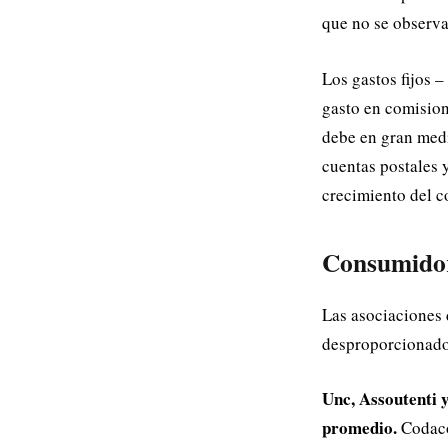
que no se observan
Los gastos fijos –
gasto en comision
debe en gran medi
cuentas postales 
crecimiento del co
Consumidor
Las asociaciones 
desproporcionados
Unc, Assoutenti 
promedio.
Codacon