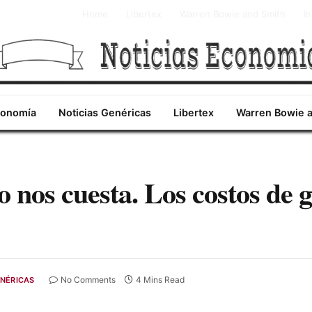
Home
Libertex
Warren Bowie and Smith
I
conomía
Noticias Genéricas
Libertex
Warren Bowie 
 nos cuesta. Los costos de g
No Comments
4 Mins Read
ENÉRICAS