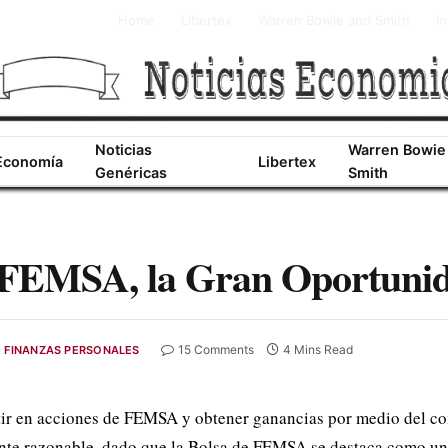
Home
Libertex
Warren Bowie and Smith
I
Noticias
Warren Bowie
Economía
Libertex
Genéricas
Smith
e FEMSA, la Gran Oportunid
15 Comments
4 Mins Read
FINANZAS PERSONALES
rtir en acciones de FEMSA y obtener ganancias por medio del co
nte razonable, dado que la Bolsa de FEMSA se destaca como un