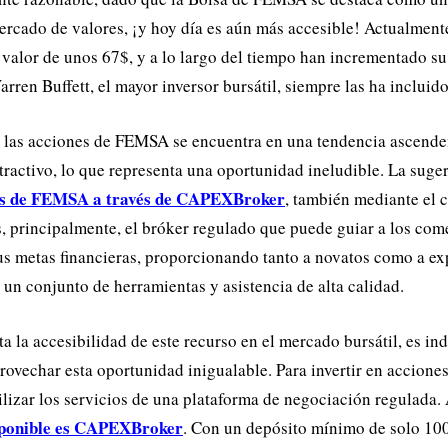
mercado de valores, ¡y hoy día es aún más accesible! Actualmente
alor de unos 67$, y a lo largo del tiempo han incrementado su
rren Buffett, el mayor inversor bursátil, siempre las ha incluido
 las acciones de FEMSA se encuentra en una tendencia ascenden
ractivo, lo que representa una oportunidad ineludible. La suge
s de FEMSA a través de CAPEXBroker
, también mediante el 
, principalmente, el bróker regulado que puede guiar a los come
s metas financieras, proporcionando tanto a novatos como a ex
 un conjunto de herramientas y asistencia de alta calidad.
a la accesibilidad de este recurso en el mercado bursátil, es in
ovechar esta oportunidad inigualable. Para invertir en accion
ilizar los servicios de una plataforma de negociación regulada
sponible es CAPEXBroker
. Con un depósito mínimo de solo 100