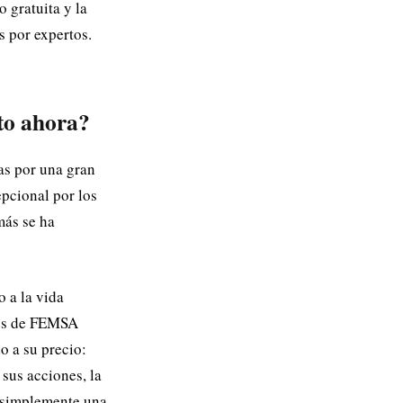
 gratuita y la
s por expertos.
to ahora?
as por una gran
epcional por los
más se ha
o a la vida
ones de FEMSA
o a su precio:
 sus acciones, la
 simplemente una