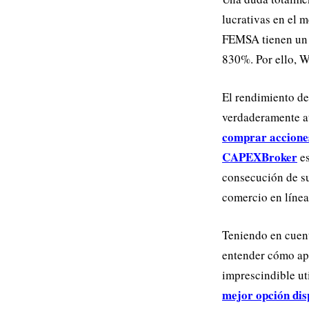
lucrativas en el 
FEMSA tienen un v
830%. Por ello, Wa
El rendimiento de
verdaderamente at
comprar accione
CAPEXBroker
es
consecución de su
comercio en línea
Teniendo en cuent
entender cómo apr
imprescindible ut
mejor opción di