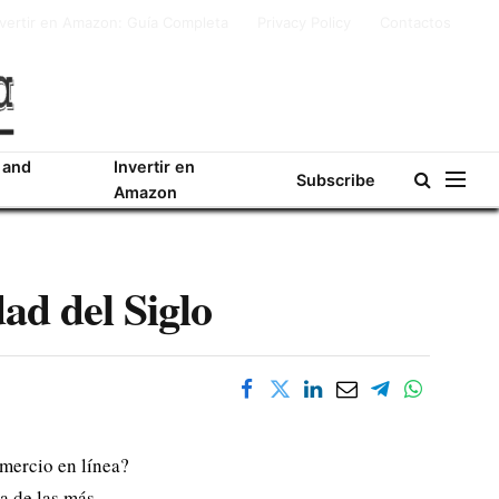
nvertir en Amazon: Guía Completa
Privacy Policy
Contactos
 and
Invertir en
Subscribe
Amazon
ad del Siglo
mercio en línea?
a de las más