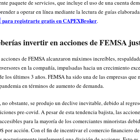
ente paquete de servicios, que incluye el uso de una cuenta demo
render a operar en línea mediante la lectura de guías elaborada
ara registrarte gratis en CAPEXBroker
.
berías invertir en acciones de FEMSA jus
s acciones de FEMSA alcanzaron máximos increíbles, respaldad
inversores en la compañía, impulsadas hacia un crecimiento exc
de los últimos 3 años. FEMSA ha sido una de las empresas que 
a pandemia en términos de aumento de demanda.
 no obstante, se produjo un declive inevitable, debido al regres
iciones pre-covid. A pesar de esta tendencia bajista, las acci
ccesibles para la mayoría de los comerciantes minoristas debid
$ por acción. Con el fin de incentivar el comercio financiero de
y posteriormente implementó una división de acciones. Esto es