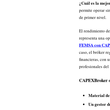
¿Cuál es la mejo
permite operar si
de primer nivel.
El rendimiento de
representa una o
FEMSA con CAP
caso, el bróker r
financieras, con 
profesionales del
CAPEXBroker ofr
Material de
Un gestor d