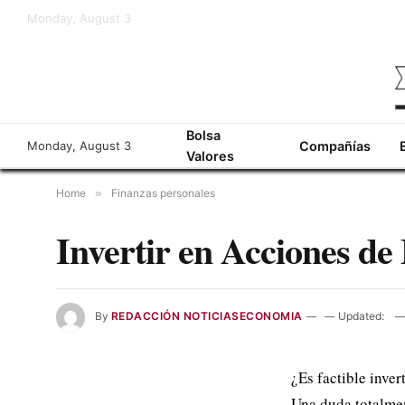
Monday, August 3
Bolsa
Monday, August 3
Compañías
Valores
Home
»
Finanzas personales
Invertir en Acciones d
By
REDACCIÓN NOTICIASECONOMIA
Updated:
¿Es factible inve
Una duda totalme