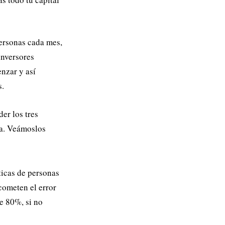
personas cada mes,
inversores
enzar y así
s.
er los tres
sa. Veámoslos
ticas de personas
cometen el error
te 80%, si no