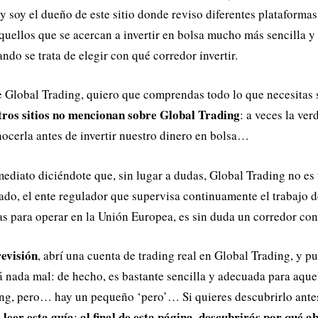
y soy el dueño de este sitio donde reviso diferentes plataformas
aquellos que se acercan a invertir en bolsa mucho más sencilla y
do se trata de elegir con qué corredor invertir.
e Global Trading, quiero que comprendas todo lo que necesitas 
otros sitios no mencionan sobre Global Trading
: a veces la ve
ocerla antes de invertir nuestro dinero en bolsa…
diato diciéndote que, sin lugar a dudas, Global Trading no es u
ado, el ente regulador que supervisa continuamente el trabajo d
ias para operar en la Unión Europea, es sin duda un corredor con
revisión
, abrí una cuenta de trading real en Global Trading, y p
á nada mal: de hecho, es bastante sencilla y adecuada para aque
ding, pero… hay un pequeño ‘pero’… Si quieres descubrirlo antes 
a leer esta guía
al final de esta página
descubrirás por qué ab
:
,