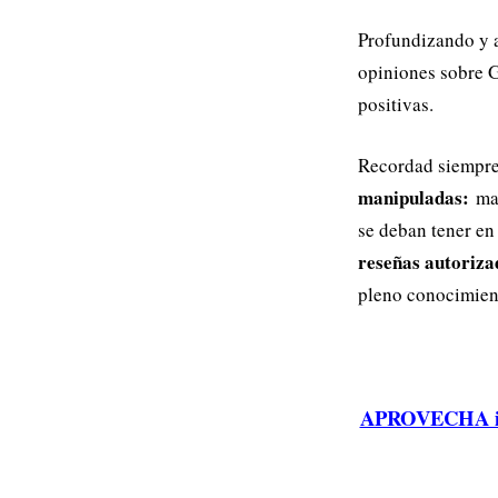
Profundizando y a
opiniones sobre G
positivas.
Recordad siempr
manipuladas:
man
se deban tener en
reseñas autoriza
pleno conocimien
APROVECHA inm