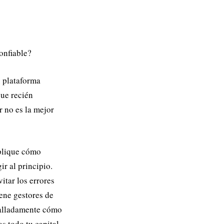
onfiable?
u plataforma
que recién
r no es la mejor
xplique cómo
r al principio.
itar los errores
ene gestores de
talladamente cómo
s todo tu capital