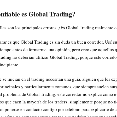
nfiable es Global Trading?
les son los principales errores. ¿Es Global Trading realmente c
arar es que Global Trading es sin duda un buen corredor. Usé s
tiempo antes de formarme una opinión, pero creo que aquellos 
rading no deberían utilizar Global Trading, porque este corredo
incipiante.
 se inician en el trading necesitan una guía, alguien que les e
 principales y particularmente comunes, que siempre suelen surgi
pal problema de Global Trading: este corredor no explica cómo ev
s que caen la mayoría de los traders, simplemente porque no ti
n ponerse en contacto contigo por teléfono para explicarte de
a y cómo no cometer errores tontos que podrían hacer que pierda