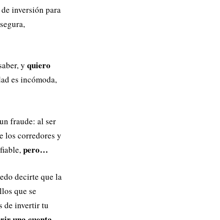
 de inversión para
 segura,
quiero
saber, y
rdad es incómoda,
n fraude: al ser
e los corredores y
pero…
fiable,
uedo decirte que la
llos que se
de invertir tu
rir una cuenta