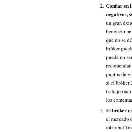
Confiar en l
negativos, 
un gran éxit
beneficio pe
que no se dé
bróker pued
puede no ser
recomendar u
puntos de vi
si el bróker
trabajo real
los comentar
El bróker n
el mercado d
mGlobal Trad