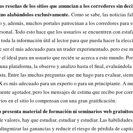
as reseñas de los sitios que anuncian a los corredores sin deci
sino alabándolos exclusivamente.
Como se sabe, las noticias fal
o y, además, muchos portales patrocinan a los corredores para 
rsonal. Todo esto hace que los usuarios se encuentren con estafa
 toda la información útil al lector para que pueda hacer la elecc
e ser el más adecuado para un trader experimentado, pero ese 
 el ideal para un usuario que recién se acerca a este mundo. Por
na plataforma, la observo y analizo hasta el final, evaluándola
sta. Entre las muchas preguntas que me hago para evaluar, sie
 X es más adecuado para un experto o para un principiante. A m
mente agotador, pero los mensajes de estima que recibo por corr
ios en el sitio lo compensan con una gran gratificación.
o presenta material de formación ni seminarios web gratuitos
e valores, hay que estudiar, estudiar y estudiar. Las habilidades
ingmizar las ganancias y reducir el riesgo de pérdida de capit