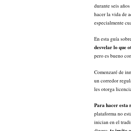
durante seis años 
hacer la vida de 
especialmente cuan
En esta guía sobr
desvelar lo que 
pero es bueno con
Comenzaré de inme
un corredor regul
les otorga licenc
Para hacer esta 
plataforma no est
inician en el tra
te invito 
dinero,