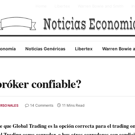
Home
Libertex
Warren Bowie and Smith
I
conomía
Noticias Genéricas
Libertex
Warren Bowie 
bróker confiable?
14 Comments
11 Mins Read
ERSONALES
e que Global Trading es la opción correcta para el trading 
al Trading como corredor, o hay otros corredores con condi