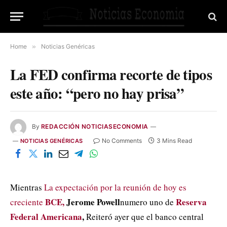
Home
»
Noticias Genéricas
La FED confirma recorte de tipos
este año: “pero no hay prisa”
By
REDACCIÓN NOTICIASECONOMIA
No Comments
3 Mins Read
NOTICIAS GENÉRICAS
Mientras
La expectación por la reunión de hoy es
BCE,
Jerome Powell
Reserva
creciente
numero uno de
Federal Americana
,
Reiteró ayer que el banco central