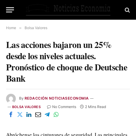
Home
»
Bolsa Valores
Las acciones bajaron un 25%
desde los niveles actuales.
Pronóstico de choque de Deutsche
Bank
By
REDACCIÓN NOTICIASECONOMIA
No Comments
2 Mins Read
BOLSA VALORES
Abróchense los cinturones de seguridad. Las principales