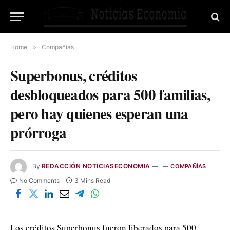
Home
»
Compañías
Superbonus, créditos
desbloqueados para 500 familias,
pero hay quienes esperan una
prórroga
By
REDACCIÓN NOTICIASECONOMIA
COMPAÑÍAS
No Comments
3 Mins Read
Los créditos Superbonus fueron liberados para 500